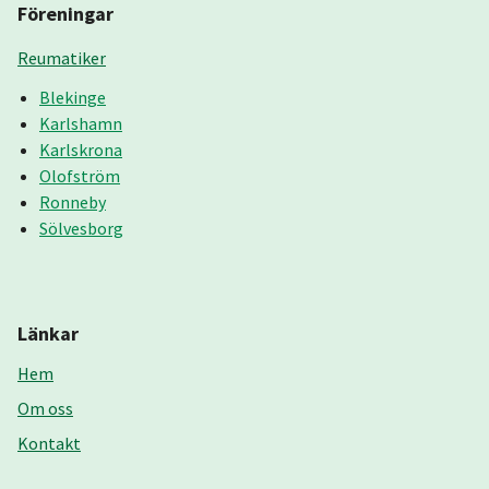
Föreningar
Reumatiker
Blekinge
Karlshamn
Karlskrona
Olofström
Ronneby
Sölvesborg
Länkar
Hem
Om oss
Kontakt