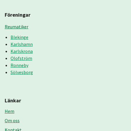
Föreningar
Reumatiker
Blekinge
Karlshamn
Karlskrona
Olofström
Ronneby
Sölvesborg
Länkar
Hem
Om oss
Kontakt